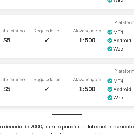
Web
Platafor
sito mínimo
Reguladores
Alavancagem
MT4
$5
✓
1:500
Android
Web
Platafor
sito mínimo
Reguladores
Alavancagem
MT4
$5
✓
1:500
Android
Web
 a década de 2000, com expansão da Internet e aument