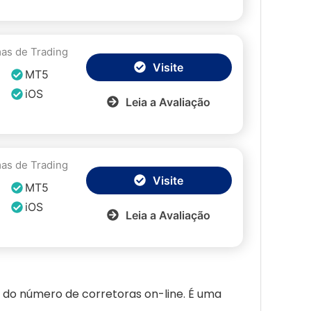
mas de Trading
Visite
MT5
iOS
Leia a Avaliação
mas de Trading
Visite
MT5
iOS
Leia a Avaliação
o do número de c
orretoras
on-line. É uma