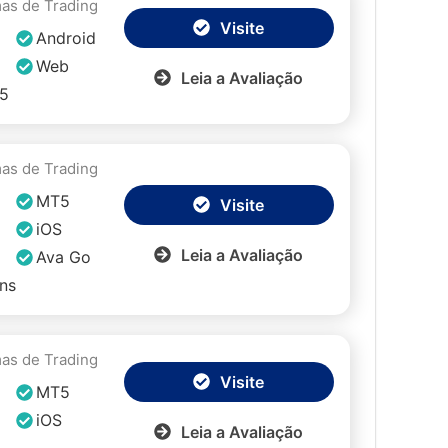
mas de Trading
Visite
Android
Web
Leia a Avaliação
 5
mas de Trading
MT5
Visite
iOS
Leia a Avaliação
Ava Go
ns
mas de Trading
Visite
MT5
iOS
Leia a Avaliação