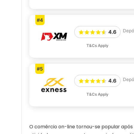
#4
Depó
4.6
T&Cs Apply
#5
Depó
4.6
T&Cs Apply
O comércio on-line tornou-se popular após