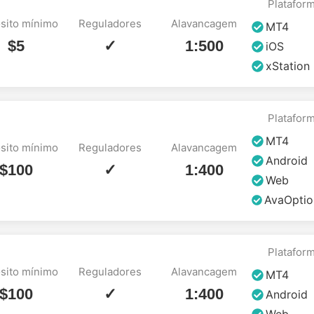
Platafor
sito mínimo
Reguladores
Alavancagem
MT4
$5
✓
1:500
iOS
xStation
Platafor
MT4
sito mínimo
Reguladores
Alavancagem
Android
$100
✓
1:400
Web
AvaOptio
Platafor
sito mínimo
Reguladores
Alavancagem
MT4
$100
✓
1:400
Android