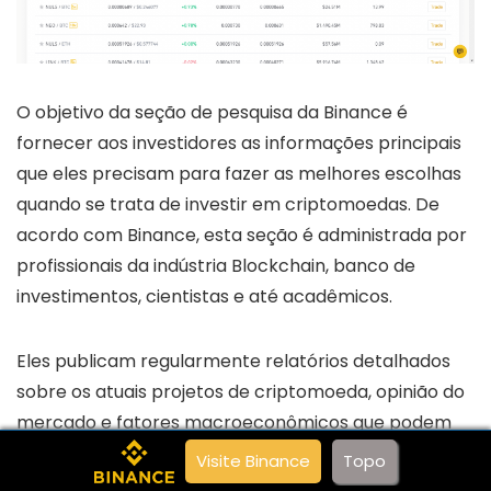
O objetivo da seção de pesquisa da Binance é
fornecer aos investidores as informações principais
que eles precisam para fazer as melhores escolhas
quando se trata de investir em criptomoedas. De
acordo com Binance, esta seção é administrada por
profissionais da indústria Blockchain, banco de
investimentos, cientistas e até acadêmicos.
Eles publicam regularmente relatórios detalhados
sobre os atuais projetos de criptomoeda, opinião do
mercado e fatores macroeconômicos que podem
ser de grande impacto para o setor. Você pode
Visite Binance
Topo
seguir as postagens deles no Twitter ou diretamente