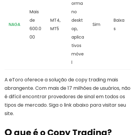
orma
Mais
no
de
MT4,
deskt
Baixa
NAGA
Sim
600.0
MT5
op,
s
00
aplica
tivos
móve
l
A eToro oferece a solução de copy trading mais
abrangente. Com mais de 17 milhões de usuários, não
é difícil encontrar provedores de sinal em todos os
tipos de mercado. Siga o link abaixo para visitar seu
site.
O
que é o Copy Trading?