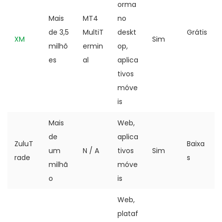
orma
Mais
MT4
no
de 3,5
MultiT
deskt
Grátis
XM
Sim
milhõ
ermin
op,
es
al
aplica
tivos
móve
is
Mais
Web,
de
aplica
ZuluT
Baixa
um
N / A
tivos
Sim
rade
s
milhã
móve
o
is
Web,
plataf