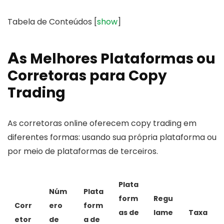
Tabela de Conteúdos
[
show
]
A
s Melhores Plataformas ou
Corretoras para Copy
Trading
As corretoras online oferecem copy trading em
diferentes formas: usando sua própria plataforma ou
por meio de plataformas de terceiros.
Plata
Núm
Plata
form
Regu
Corr
ero
form
as de
lame
Taxa
etor
de
a de