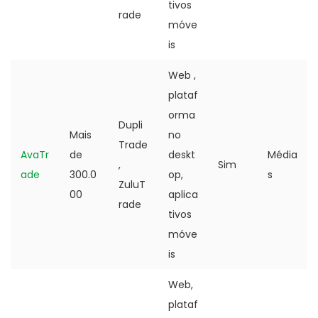
tivos
rade
móve
is
Web ,
plataf
orma
Dupli
Mais
no
Trade
AvaTr
de
deskt
Média
,
Sim
ade
300.0
op,
s
ZuluT
00
aplica
rade
tivos
móve
is
Web,
plataf