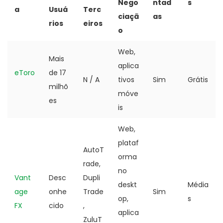
Nego
ntad
s
a
Usuá
Terc
ciaçã
as
rios
eiros
o
Web,
Mais
aplica
eToro
de 17
N / A
tivos
Sim
Grátis
milhõ
móve
es
is
Web,
plataf
AutoT
orma
rade,
no
Vant
Desc
Dupli
deskt
Média
age
onhe
Trade
Sim
op,
s
FX
cido
,
aplica
ZuluT