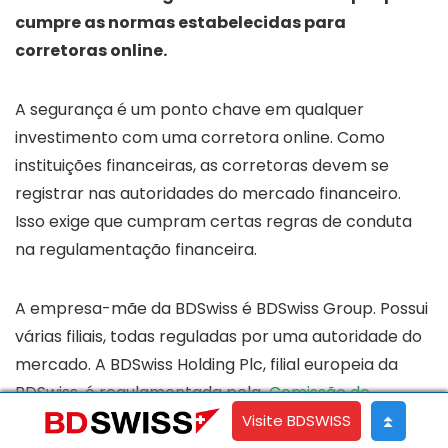
cumpre as normas estabelecidas para
corretoras online.
A segurança é um ponto chave em qualquer
investimento com uma corretora online. Como
instituições financeiras, as corretoras devem se
registrar nas autoridades do mercado financeiro.
Isso exige que cumpram certas regras de conduta
na regulamentação financeira.
A empresa-mãe da BDSwiss é BDSwiss Group. Possui
várias filiais, todas reguladas por uma autoridade do
mercado. A BDSwiss Holding Plc, filial europeia da
BDSwiss, é regulamentada pela
Comissão de
Valores Mobiliários de Chipre
(CySec) em Chipre
Visite BDSWISS
⏫