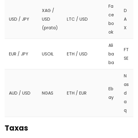
Fa
XAG /
D
ce
USD / JPY
USD
LTC / USD
A
bo
(prata)
X
ok
Ali
FT
EUR / JPY
USOIL
ETH / USD
ba
SE
ba
N
as
Eb
AUD / USD
NGAS
ETH / EUR
d
ay
a
q
Taxas