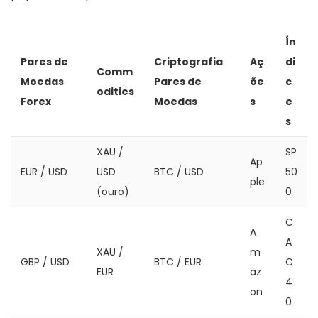
Ín
Pares de
Criptografia
Aç
di
Comm
Moedas
Pares de
õe
c
odities
Forex
Moedas
s
e
s
XAU /
SP
Ap
EUR / USD
USD
BTC / USD
50
ple
(ouro)
0
C
A
A
XAU /
m
GBP / USD
BTC / EUR
C
EUR
az
4
on
0