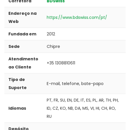
Corretora
BDSwiss
Endereço na
https://www.bdswiss.com/pt/
Web
Fundada em
2012
Sede
Chipre
Atendimento
+35 1308810611
ao Cliente
Tipo de
E-mail, telefone, bate-papo
Suporte
PT, FR, SU, EN, DE, IT, ES, PL, AR, TH, PH,
Idiomas
ID, CZ, KO, NB, DA, MS, VI, HI, CH, RO,
RU
Depósito