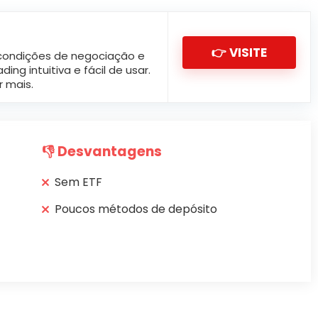
👉 VISITE
 condições de negociação e
ng intuitiva e fácil de usar.
r mais.
👎︎
Desvantagens
Sem ETF
Poucos métodos de depósito