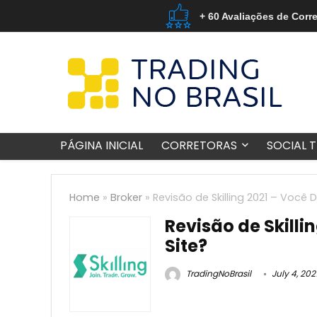
+ 60 Avaliações de Corr
PÁGINA INICIAL
CORRETORAS
SOCIAL 
Home
»
Broker
»
Revisão de Skilling 2021 – Você 
Revisão de Skilli
Site?
TradingNoBrasil
July 4, 202